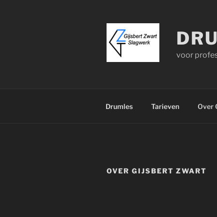
Ga
naar
de
DRU
inhoud
voor profes
Drumles
Tarieven
Over 
OVER GIJSBERT ZWART